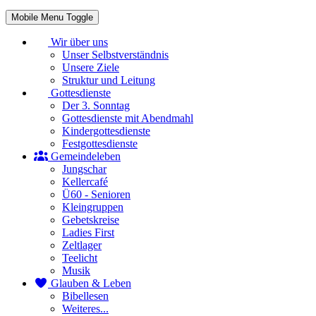
Mobile Menu Toggle
Wir über uns
Unser Selbstverständnis
Unsere Ziele
Struktur und Leitung
Gottesdienste
Der 3. Sonntag
Gottesdienste mit Abendmahl
Kindergottesdienste
Festgottesdienste
Gemeindeleben
Jungschar
Kellercafé
Ü60 - Senioren
Kleingruppen
Gebetskreise
Ladies First
Zeltlager
Teelicht
Musik
Glauben & Leben
Bibellesen
Weiteres...