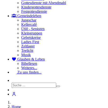
Gottesdienste mit Abendmahl
Kindergottesdienste
Festgottesdienste
Gemeindeleben
Jungschar
Kellercafé
Ü60 - Senioren
Kleingruppen
Gebetskreise
Ladies First
Zeltlager
Teelicht
Musik
Glauben & Leben
Bibellesen
Weiteres...
Zu uns finden...
Home