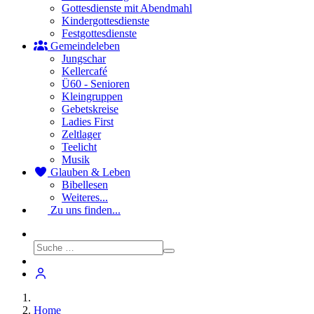
Gottesdienste mit Abendmahl
Kindergottesdienste
Festgottesdienste
Gemeindeleben
Jungschar
Kellercafé
Ü60 - Senioren
Kleingruppen
Gebetskreise
Ladies First
Zeltlager
Teelicht
Musik
Glauben & Leben
Bibellesen
Weiteres...
Zu uns finden...
Home