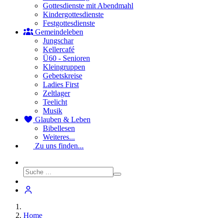
Gottesdienste mit Abendmahl
Kindergottesdienste
Festgottesdienste
Gemeindeleben
Jungschar
Kellercafé
Ü60 - Senioren
Kleingruppen
Gebetskreise
Ladies First
Zeltlager
Teelicht
Musik
Glauben & Leben
Bibellesen
Weiteres...
Zu uns finden...
Home