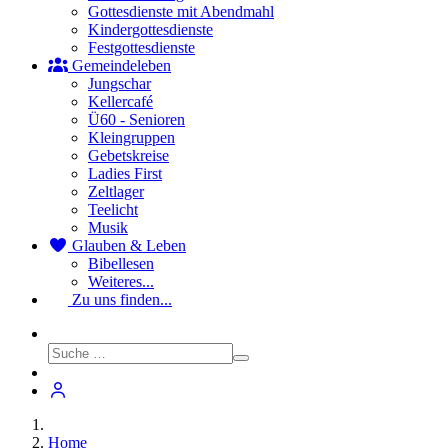
Gottesdienste mit Abendmahl
Kindergottesdienste
Festgottesdienste
Gemeindeleben
Jungschar
Kellercafé
Ü60 - Senioren
Kleingruppen
Gebetskreise
Ladies First
Zeltlager
Teelicht
Musik
Glauben & Leben
Bibellesen
Weiteres...
Zu uns finden...
Home