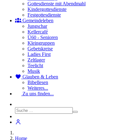
Gottesdienste mit Abendmahl
Kindergottesdienste
Festgottesdienste
Gemeindeleben
Jungschar
Kellercafé
Ü60 - Senioren
Kleingruppen
Gebetskreise
Ladies First
Zeltlager
Teelicht
Musik
Glauben & Leben
Bibellesen
Weiteres...
Zu uns finden...
Home