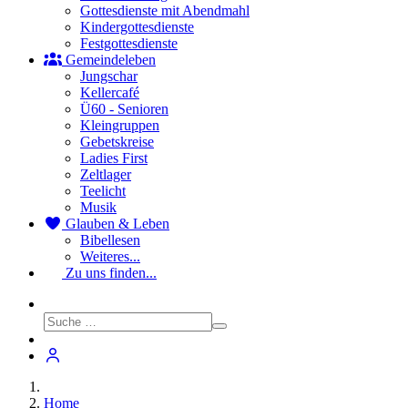
Gottesdienste mit Abendmahl
Kindergottesdienste
Festgottesdienste
Gemeindeleben
Jungschar
Kellercafé
Ü60 - Senioren
Kleingruppen
Gebetskreise
Ladies First
Zeltlager
Teelicht
Musik
Glauben & Leben
Bibellesen
Weiteres...
Zu uns finden...
Home