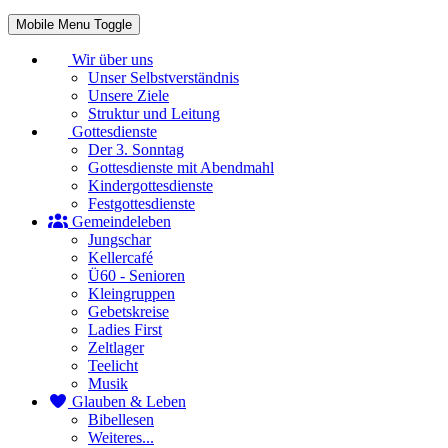
Mobile Menu Toggle
Wir über uns
Unser Selbstverständnis
Unsere Ziele
Struktur und Leitung
Gottesdienste
Der 3. Sonntag
Gottesdienste mit Abendmahl
Kindergottesdienste
Festgottesdienste
Gemeindeleben
Jungschar
Kellercafé
Ü60 - Senioren
Kleingruppen
Gebetskreise
Ladies First
Zeltlager
Teelicht
Musik
Glauben & Leben
Bibellesen
Weiteres...