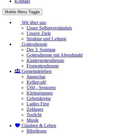
Kontakt
Mobile Menu Toggle
Wir über uns
Unser Selbstverständnis
Unsere Ziele
Struktur und Leitung
Gottesdienste
Der 3. Sonntag
Gottesdienste mit Abendmahl
Kindergottesdienste
Festgottesdienste
Gemeindeleben
Jungschar
Kellercafé
Ü60 - Senioren
Kleingruppen
Gebetskreise
Ladies First
Zeltlager
Teelicht
Musik
Glauben & Leben
Bibellesen