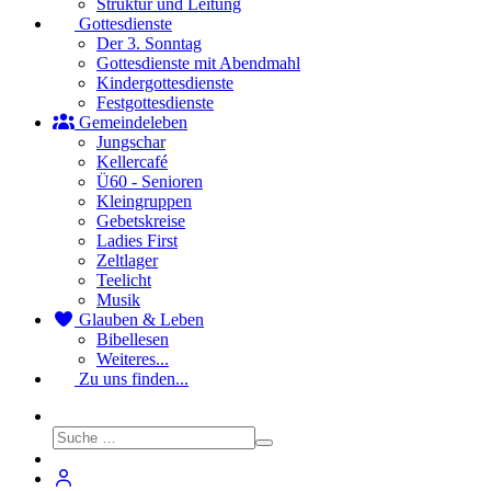
Struktur und Leitung
Gottesdienste
Der 3. Sonntag
Gottesdienste mit Abendmahl
Kindergottesdienste
Festgottesdienste
Gemeindeleben
Jungschar
Kellercafé
Ü60 - Senioren
Kleingruppen
Gebetskreise
Ladies First
Zeltlager
Teelicht
Musik
Glauben & Leben
Bibellesen
Weiteres...
Zu uns finden...