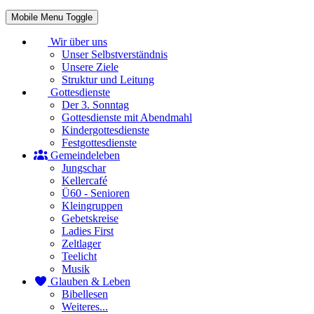
Mobile Menu Toggle
Wir über uns
Unser Selbstverständnis
Unsere Ziele
Struktur und Leitung
Gottesdienste
Der 3. Sonntag
Gottesdienste mit Abendmahl
Kindergottesdienste
Festgottesdienste
Gemeindeleben
Jungschar
Kellercafé
Ü60 - Senioren
Kleingruppen
Gebetskreise
Ladies First
Zeltlager
Teelicht
Musik
Glauben & Leben
Bibellesen
Weiteres...