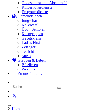
Gottesdienste mit Abendmahl
Kindergottesdienste
Festgottesdienste
Gemeindeleben
Jungschar
Kellercafé
Ü60 - Senioren
Kleingruppen
Gebetskreise
Ladies First
Zeltlager
Teelicht
Musik
Glauben & Leben
Bibellesen
Weiteres...
Zu uns finden...
Home