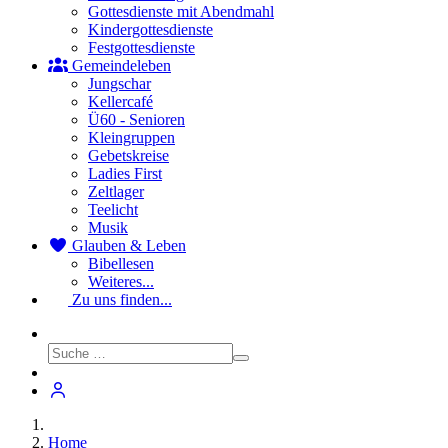
Gottesdienste mit Abendmahl
Kindergottesdienste
Festgottesdienste
Gemeindeleben
Jungschar
Kellercafé
Ü60 - Senioren
Kleingruppen
Gebetskreise
Ladies First
Zeltlager
Teelicht
Musik
Glauben & Leben
Bibellesen
Weiteres...
Zu uns finden...
Home