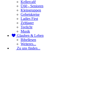
Kellercafé
Ü60 - Senioren
Kleingruppen
Gebetskreise
Ladies First
Zeltlager
Teelicht
Musik
Glauben & Leben
Bibellesen
Weiteres...
Zu uns finden...