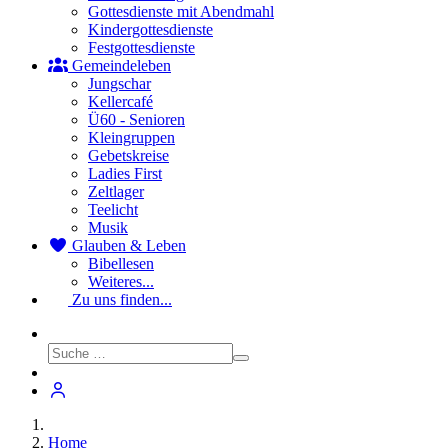
Gottesdienste mit Abendmahl
Kindergottesdienste
Festgottesdienste
Gemeindeleben
Jungschar
Kellercafé
Ü60 - Senioren
Kleingruppen
Gebetskreise
Ladies First
Zeltlager
Teelicht
Musik
Glauben & Leben
Bibellesen
Weiteres...
Zu uns finden...
Home