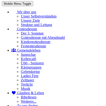
Mobile Menu Toggle
Wir über uns
Unser Selbstverständnis
Unsere Ziele
Struktur und Leitung
Gottesdienste
Der 3. Sonntag
Gottesdienste mit Abendmahl
Kindergottesdienste
Festgottesdienste
Gemeindeleben
Jungschar
Kellercafé
Ü60 - Senioren
Kleingruppen
Gebetskreise
Ladies First
Zeltlager
Teelicht
Musik
Glauben & Leben
Bibellesen
Weiteres...
Zu uns finden...