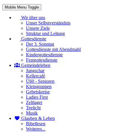
Mobile Menu Toggle
Wir über uns
Unser Selbstverständnis
Unsere Ziele
Struktur und Leitung
Gottesdienste
Der 3. Sonntag
Gottesdienste mit Abendmahl
Kindergottesdienste
Festgottesdienste
Gemeindeleben
Jungschar
Kellercafé
Ü60 - Senioren
Kleingruppen
Gebetskreise
Ladies First
Zeltlager
Teelicht
Musik
Glauben & Leben
Bibellesen
Weiteres...