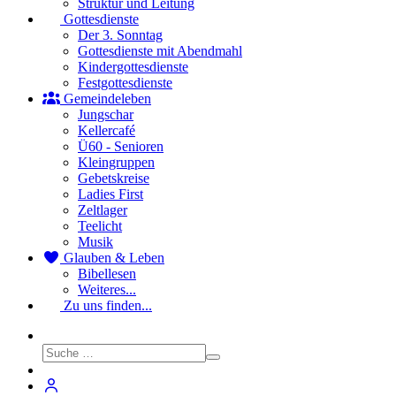
Struktur und Leitung
Gottesdienste
Der 3. Sonntag
Gottesdienste mit Abendmahl
Kindergottesdienste
Festgottesdienste
Gemeindeleben
Jungschar
Kellercafé
Ü60 - Senioren
Kleingruppen
Gebetskreise
Ladies First
Zeltlager
Teelicht
Musik
Glauben & Leben
Bibellesen
Weiteres...
Zu uns finden...