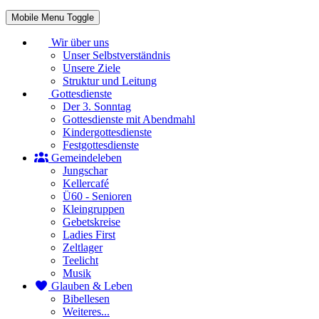
Mobile Menu Toggle
Wir über uns
Unser Selbstverständnis
Unsere Ziele
Struktur und Leitung
Gottesdienste
Der 3. Sonntag
Gottesdienste mit Abendmahl
Kindergottesdienste
Festgottesdienste
Gemeindeleben
Jungschar
Kellercafé
Ü60 - Senioren
Kleingruppen
Gebetskreise
Ladies First
Zeltlager
Teelicht
Musik
Glauben & Leben
Bibellesen
Weiteres...