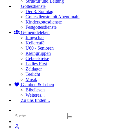
Struktur und Leitung
Gottesdienste
Der 3. Sonntag
Gottesdienste mit Abendmahl
Kindergottesdienste
Festgottesdienste
Gemeindeleben
Jungschar
Kellercafé
Ü60 - Senioren
Kleingruppen
Gebetskreise
Ladies First
Zeltlager
Teelicht
Musik
Glauben & Leben
Bibellesen
Weiteres...
Zu uns finden...