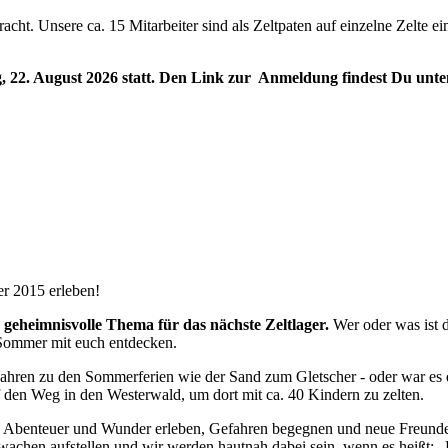
cht. Unsere ca. 15 Mitarbeiter sind als Zeltpaten auf einzelne Zelte e
g, 22. August 2026 statt. Den Link zur Anmeldung findest Du unte
er 2015 erleben!
 geheimnisvolle Thema für das nächste Zeltlager.
Wer oder was ist d
ommer mit euch entdecken.
it Jahren zu den Sommerferien wie der Sand zum Gletscher - oder war 
 den Weg in den Westerwald, um dort mit ca. 40 Kindern zu zelten.
Abenteuer und Wunder erleben, Gefahren begegnen und neue Freunde 
wachen aufstellen und wir werden hautnah dabei sein, wenn es heißt: