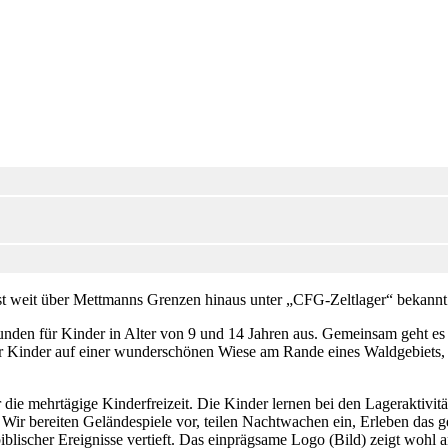
ist weit über Mettmanns Grenzen hinaus unter „CFG-Zeltlager“ bekannt
ebunden für Kinder in Alter von 9 und 14 Jahren aus. Gemeinsam geht 
der Kinder auf einer wunderschönen Wiese am Rande eines Waldgebiets
 die mehrtägige Kinderfreizeit. Die Kinder lernen bei den Lageraktivit
n. Wir bereiten Geländespiele vor, teilen Nachtwachen ein, Erleben da
ischer Ereignisse vertieft. Das einprägsame Logo (Bild) zeigt wohl 