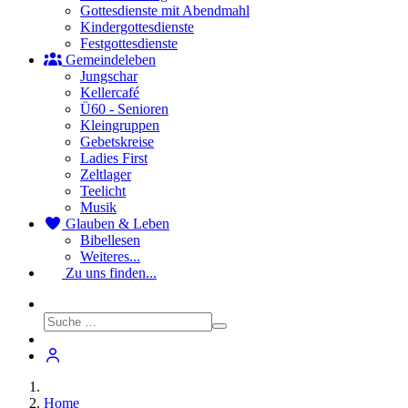
Gottesdienste mit Abendmahl
Kindergottesdienste
Festgottesdienste
Gemeindeleben
Jungschar
Kellercafé
Ü60 - Senioren
Kleingruppen
Gebetskreise
Ladies First
Zeltlager
Teelicht
Musik
Glauben & Leben
Bibellesen
Weiteres...
Zu uns finden...
Home